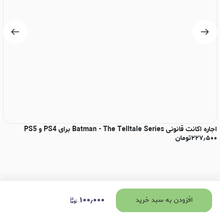
اجاره اکانت قانونی Batman - The Telltale Series برای PS4 و PS5
۲۲۷٫۵۰۰
تومان
4
۰
۱۰۰٫۰۰۰
افزودن به سبد خرید