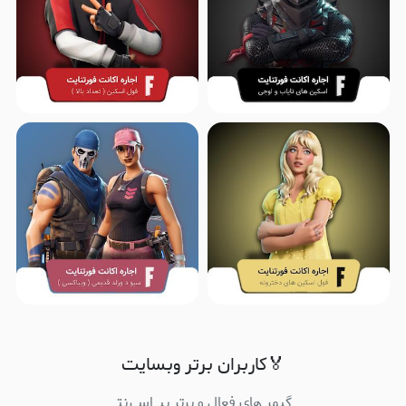
🏅کاربران برتر وبسایت
گیمر های فعال و برتر پیـ اِسـ رِنتـ