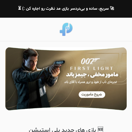
🚀 سریع، ساده و بی‌دردسر بازی مد نظرت رو اجاره کن :) ⏳
🆕 بازی های جدید پلی استیشن