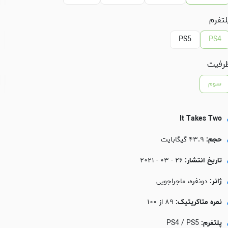
لتفرم
PS5
PS4
رفیت
سوم
It Takes Two
حجم:
۴۳.۹ گیگابایت
تاریخ انتشار:
۲۶ - ۰۳ - ۲۰۲۱
ژانر:
دونفره، ماجراجویی
نمره متاکریتیک:
۸۹ از ۱۰۰
پلتفرم:
PS4 / PS5