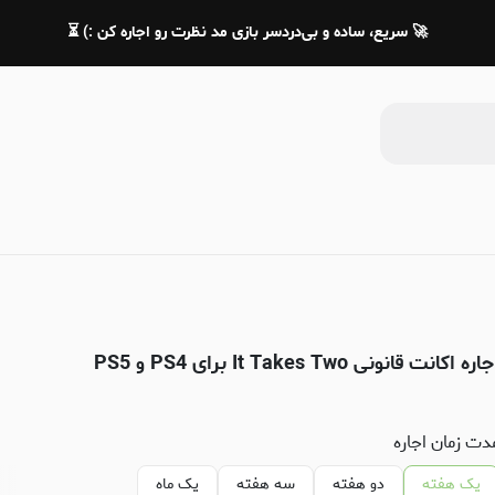
🚀 سریع، ساده و بی‌دردسر بازی مد نظرت رو اجاره کن :) ⏳
اره اکانت قانونی It Takes Two برای PS4 و PS5
دت زمان اجاره
یک هفته
دو هفته
سه هفته
یک ماه