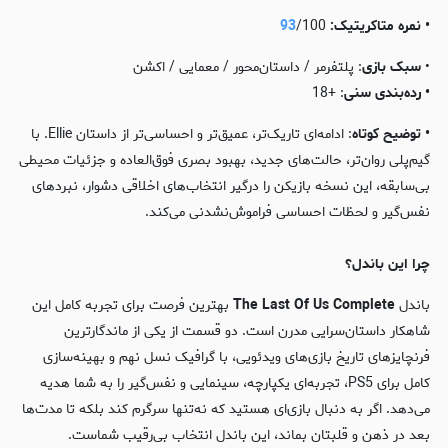
• نمره متاکریتیک:
/100
93
•
سبک بازی
: پلتفرمر / داستان‌محور / معمایی / اکشن
• رده‌بندی
سنی
: +18
• توضیح کوتاه
: ادامه‌ای تاریک‌تر، عمیق‌تر و احساسی‌تر از داستان Ellie. با
گیم‌پلی روان‌تر، حالت‌های جدید، بهبود بصری فوق‌العاده و جزئیات محیطی
بی‌سابقه، این نسخه بازیکن را درگیر انتخاب‌های اخلاقی دشوار، نبردهای
نفس‌گیر و لحظات احساسی فراموش‌نشدنی می‌کند.
چرا این باندل؟
باندل
The Last Of Us Complete
بهترین فرصت برای تجربه کامل این
شاهکار داستان‌سرایی مدرن است. دو قسمت از یکی از ماندگارترین
فرنچایزهای تاریخ بازی‌های ویدئویی، با گرافیک نسل نهم و بهینه‌سازی
کامل برای PS5، تجربه‌ای یکپارچه، سینمایی و نفس‌گیر را به شما هدیه
می‌دهد. اگر به دنبال بازی‌ای هستید که نه‌تنها سرگرم کند بلکه تا مدت‌ها
بعد در ذهن و قلبتان بماند، این باندل انتخاب بی‌رقیب شماست.