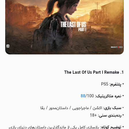
1. The Last Of Us Part I Remake
• پلتفرم:
PS5
• نمره متاکریتیک:
/100
88
•
سبک بازی
: اکشن / ماجراجویی / داستان‌محور / بقا
• رده‌بندی
سنی
: +18
• توضیح کوتاه
: بازسازی کامل یکی از ماندگارترین داستان‌های دنیای بازی.