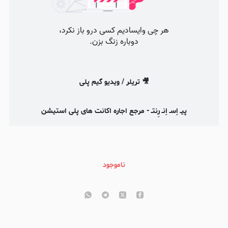
🎥 تریلر / ویدیو گیم پلی
پیـ اِسـ اِنـ
رِنتـ
- مرجع اجاره اکانت های پلی استیشن
ناموجود