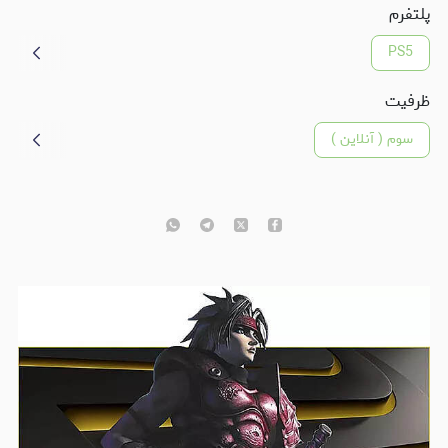
پلتفرم
PS5
ظرفیت
سوم ( آنلاین )