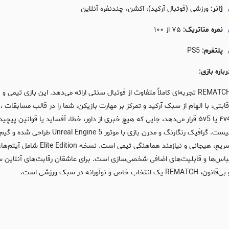
ژانر:
ورزشی (فوتبال آرکید)، اکشن، چندنفره آنلاین
نمره متاتریک:
۷۵ از ۱۰۰
پلتفرم:
PS5
رباره بازی:
REMATCH تجربه‌ای کاملاً متفاوت از فوتبال سنتی ارائه می‌دهد. این بازی تیمی و
رقابتی، با الها
۴v4 یا ۵v5 قرار می‌دهد، جایی که هیچ خبری از داور، خطا، آفساید یا قوانین پیچید
نیست. گرافیک رنگارنگ و مدرن بازی با موتور Unreal Engine 5 طراحی 
سریع، هیجانی و نیازمند هماهنگی تیمی است. نسخه Elite Edition شامل آیتم‌ها
باس‌ها و قابلیت‌های اضافی شخصی‌سازی است. برای عاشقان رقابت‌های آنلاین 
‌قانون، REMATCH یک انتخاب خاص و نوآورانه در سبک ورزشی است.