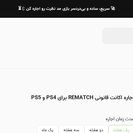
🚀 سریع، ساده و بی‌دردسر بازی مد نظرت رو اجاره کن :) ⏳
اره اکانت قانونی REMATCH برای PS4 و PS5
دت زمان اجاره
یک هفته
دو هفته
سه هفته
یک ماه