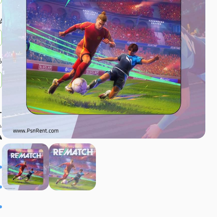
پ
ظ
➕
⚠