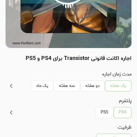
اجاره اکانت قانونی Transistor برای PS4 و PS5
مدت زمان اجاره
یک هفته
دو هفته
سه هفته
یک ماه
پلتفرم
PS5
PS4
ظرفیت